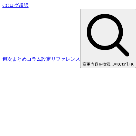
CCログ超訳
週次まとめ
コラム
設定リファレンス
変更内容を検索…
⌘
K
Ctrl+K