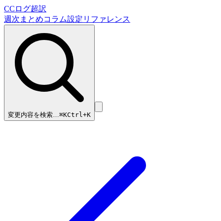
CCログ超訳
週次まとめ
コラム
設定リファレンス
変更内容を検索…
⌘
K
Ctrl+K