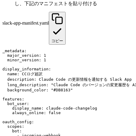
し、下記のマニフェストを貼り付ける
slack-app-manifest.yaml
コピー
_metadata:

  major_version: 1

  minor_version: 1

display_information:

  name: CCログ超訳

  description: Claude Code の更新情報を通知する Slack App

  long_description: "Claude Code のバージョ
  background_color: "#DB8163"

features:

  bot_user:

    display_name: claude-code-changelog

    always_online: false

oauth_config:

  scopes:

    bot:

      - incoming-webhook
