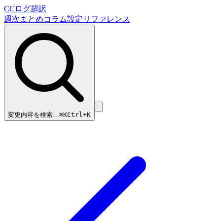
CCログ超訳
週次まとめ
コラム
設定リファレンス
変更内容を検索…
⌘
K
Ctrl+K