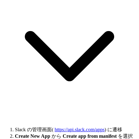
Slack の管理画面(
https://api.slack.com/apps
) に遷移
Create New App
から
Create app from manifest
を選択