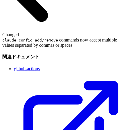
Changed
commands now accept multiple
claude config add/remove
values separated by commas or spaces
関連ドキュメント
github-actions