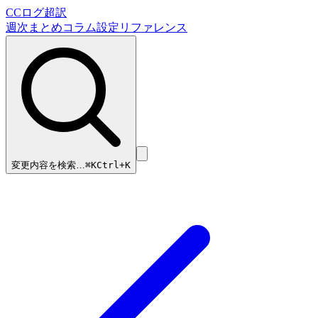
CCログ超訳
週次まとめ
コラム
設定リファレンス
変更内容を検索…
⌘
K
Ctrl+K