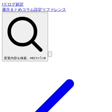
CCログ超訳
週次まとめ
コラム
設定リファレンス
変更内容を検索…
⌘
K
Ctrl+K