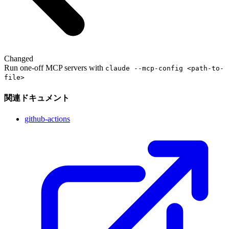
Changed
Run one-off MCP servers with
claude --mcp-config <path-to-
file>
関連ドキュメント
github-actions