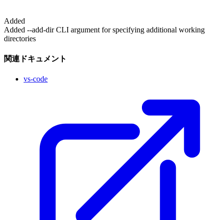
Added
Added --add-dir CLI argument for specifying additional working
directories
関連ドキュメント
vs-code