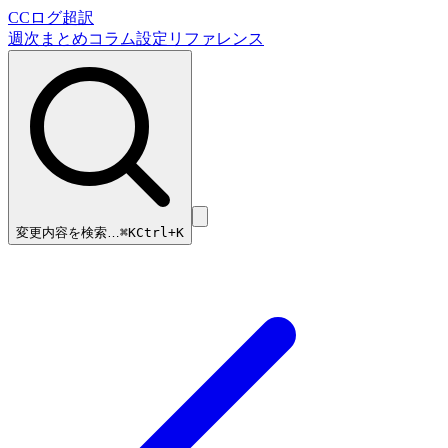
CCログ超訳
週次まとめ
コラム
設定リファレンス
変更内容を検索…
⌘
K
Ctrl+K