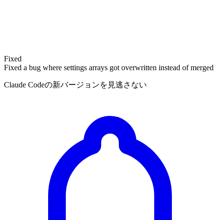
Fixed
Fixed a bug where settings arrays got overwritten instead of merged
Claude Codeの新バージョンを見逃さない