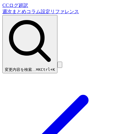
CCログ超訳
週次まとめ
コラム
設定リファレンス
変更内容を検索…
⌘
K
Ctrl+K