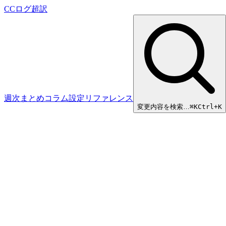
CCログ超訳
週次まとめ
コラム
設定リファレンス
変更内容を検索…
⌘
K
Ctrl+K