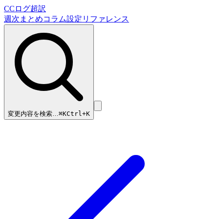
CCログ超訳
週次まとめ
コラム
設定リファレンス
変更内容を検索…
⌘
K
Ctrl+K