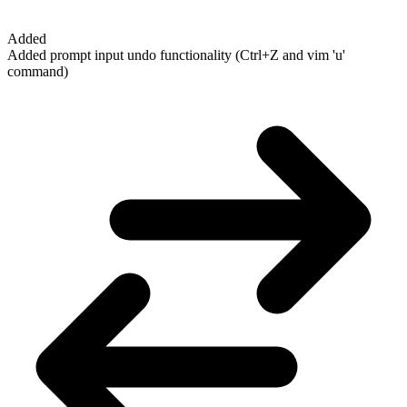
Added
Added prompt input undo functionality (Ctrl+Z and vim 'u'
command)