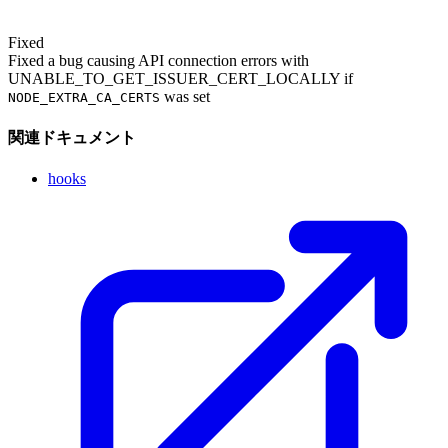
Fixed
Fixed a bug causing API connection errors with
UNABLE_TO_GET_ISSUER_CERT_LOCALLY if
was set
NODE_EXTRA_CA_CERTS
関連ドキュメント
hooks