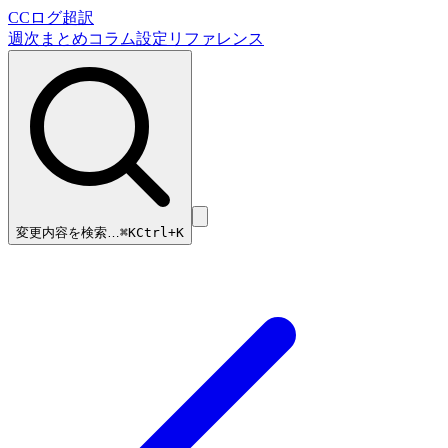
CCログ超訳
週次まとめ
コラム
設定リファレンス
変更内容を検索…
⌘
K
Ctrl+K