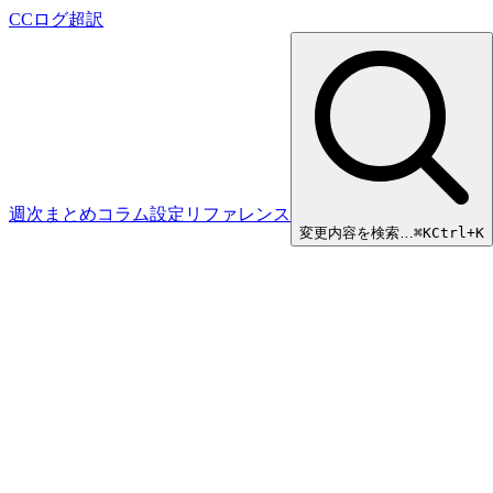
CCログ超訳
週次まとめ
コラム
設定リファレンス
変更内容を検索…
⌘
K
Ctrl+K