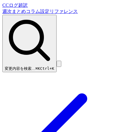
CCログ超訳
週次まとめ
コラム
設定リファレンス
変更内容を検索…
⌘
K
Ctrl+K