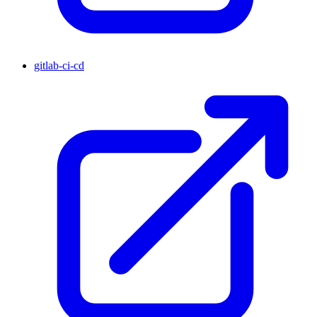
gitlab-ci-cd