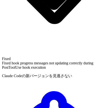
Fixed
Fixed hook progress messages not updating correctly during
PostToolUse hook execution
Claude Codeの新バージョンを見逃さない