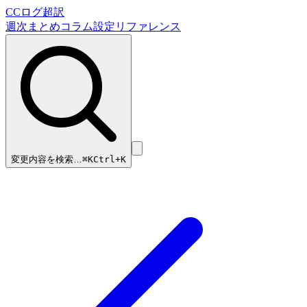
CCログ超訳
週次まとめ
コラム
設定リファレンス
変更内容を検索…
⌘
K
Ctrl+K