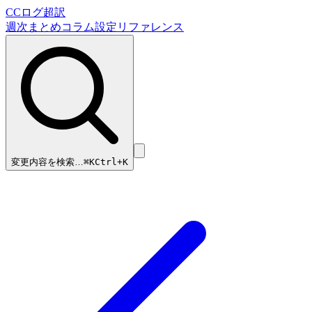
CCログ超訳
週次まとめ
コラム
設定リファレンス
変更内容を検索…
⌘
K
Ctrl+K