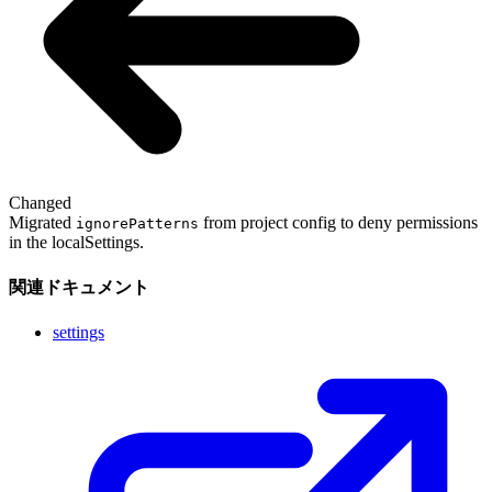
Changed
Migrated
from project config to deny permissions
ignorePatterns
in the localSettings.
関連ドキュメント
settings