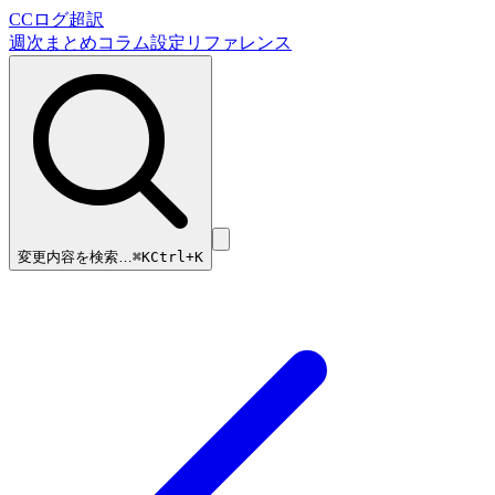
CCログ超訳
週次まとめ
コラム
設定リファレンス
変更内容を検索…
⌘
K
Ctrl+K