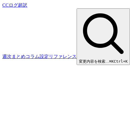
CCログ超訳
週次まとめ
コラム
設定リファレンス
変更内容を検索…
⌘
K
Ctrl+K