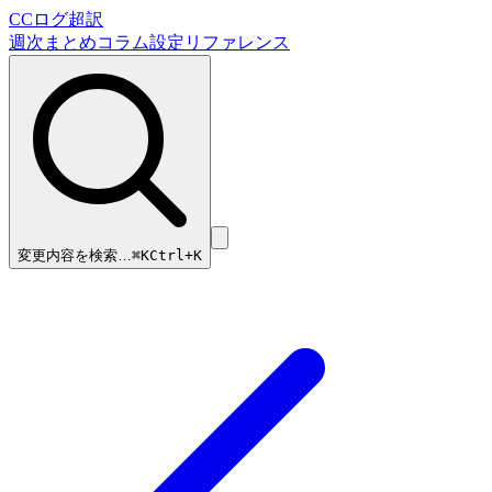
CCログ超訳
週次まとめ
コラム
設定リファレンス
変更内容を検索…
⌘
K
Ctrl+K