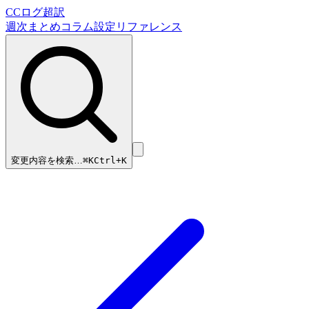
CCログ超訳
週次まとめ
コラム
設定リファレンス
変更内容を検索…
⌘
K
Ctrl+K