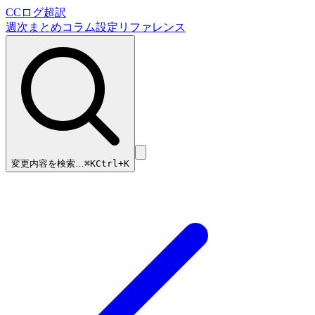
CCログ超訳
週次まとめ
コラム
設定リファレンス
変更内容を検索…
⌘
K
Ctrl+K