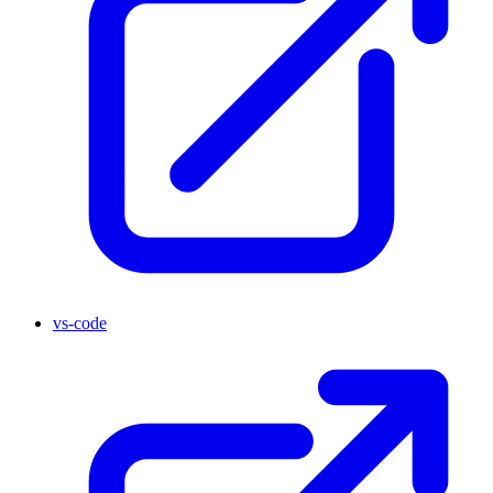
vs-code