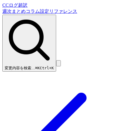
CCログ超訳
週次まとめ
コラム
設定リファレンス
変更内容を検索…
⌘
K
Ctrl+K