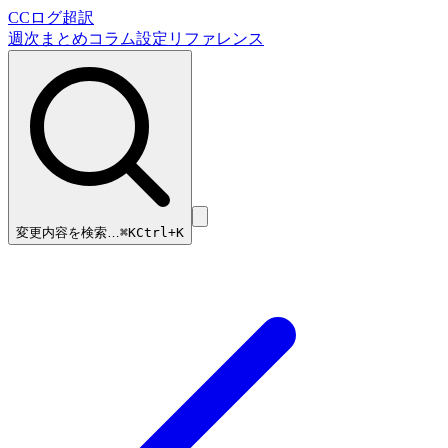
CCログ超訳
週次まとめ
コラム
設定リファレンス
変更内容を検索…
⌘
K
Ctrl+K