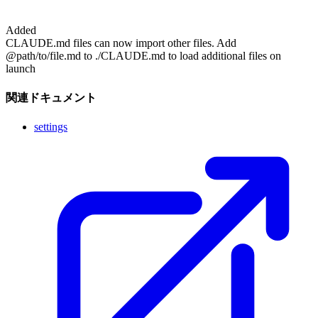
Added
CLAUDE.md files can now import other files. Add
@path/to/file.md to ./CLAUDE.md to load additional files on
launch
関連ドキュメント
settings