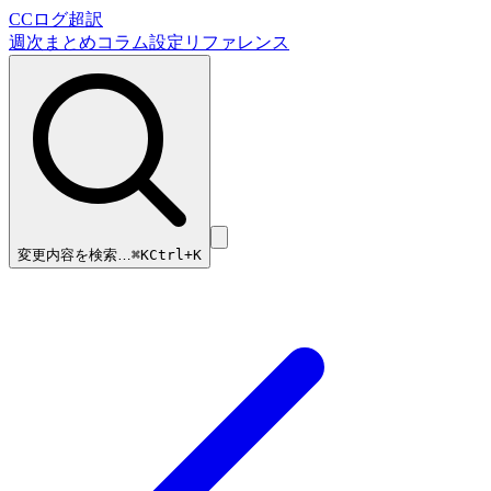
CCログ超訳
週次まとめ
コラム
設定リファレンス
変更内容を検索…
⌘
K
Ctrl+K