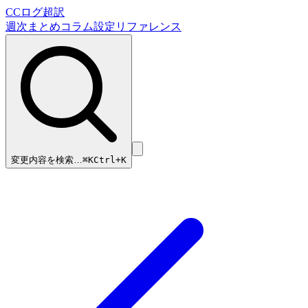
CCログ超訳
週次まとめ
コラム
設定リファレンス
変更内容を検索…
⌘
K
Ctrl+K