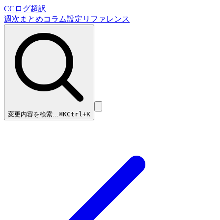
CCログ超訳
週次まとめ
コラム
設定リファレンス
変更内容を検索…
⌘
K
Ctrl+K