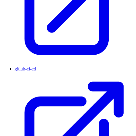
gitlab-ci-cd