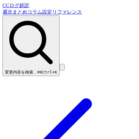
CCログ超訳
週次まとめ
コラム
設定リファレンス
変更内容を検索…
⌘
K
Ctrl+K