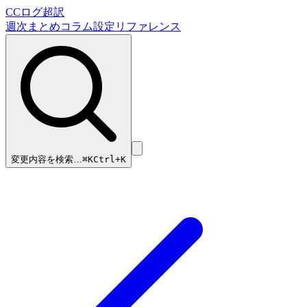
CCログ超訳
週次まとめ
コラム
設定リファレンス
変更内容を検索…
⌘
K
Ctrl+K