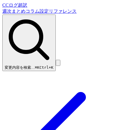
CCログ超訳
週次まとめ
コラム
設定リファレンス
変更内容を検索…
⌘
K
Ctrl+K