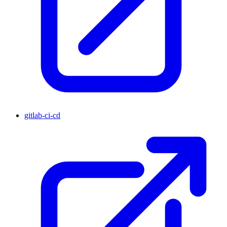
gitlab-ci-cd