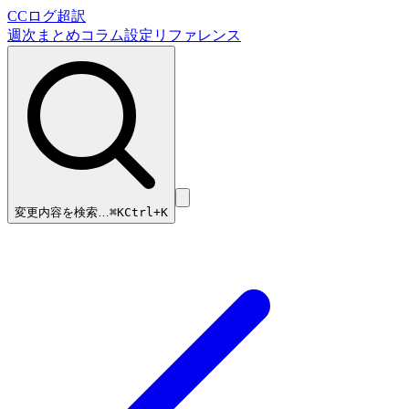
CCログ超訳
週次まとめ
コラム
設定リファレンス
変更内容を検索…
⌘
K
Ctrl+K