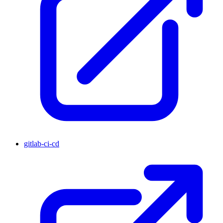
gitlab-ci-cd