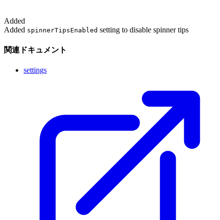
Added
Added
setting to disable spinner tips
spinnerTipsEnabled
関連ドキュメント
settings