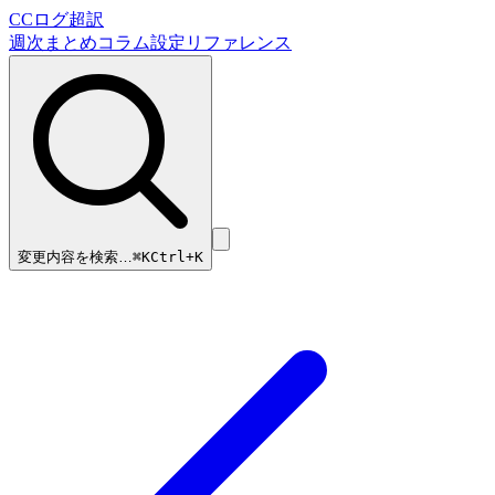
CCログ超訳
週次まとめ
コラム
設定リファレンス
変更内容を検索…
⌘
K
Ctrl+K