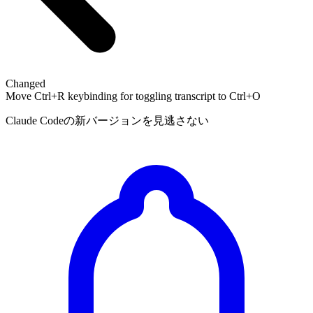
Changed
Move Ctrl+R keybinding for toggling transcript to Ctrl+O
Claude Codeの新バージョンを見逃さない