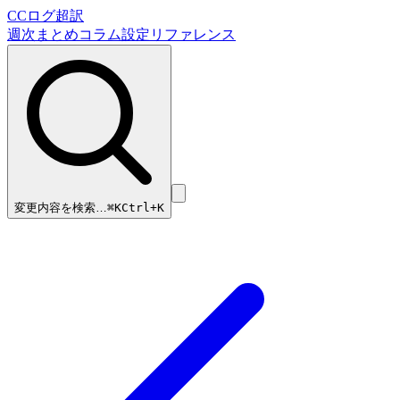
CCログ超訳
週次まとめ
コラム
設定リファレンス
変更内容を検索…
⌘
K
Ctrl+K