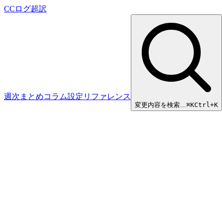
CCログ超訳
週次まとめ
コラム
設定リファレンス
変更内容を検索…
⌘
K
Ctrl+K