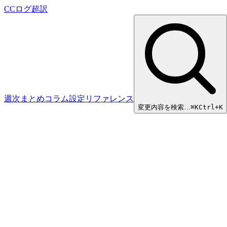
CCログ超訳
週次まとめ
コラム
設定リファレンス
変更内容を検索…
⌘
K
Ctrl+K