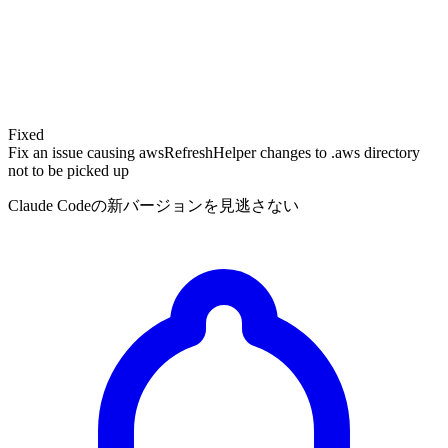
Fixed
Fix an issue causing awsRefreshHelper changes to .aws directory
not to be picked up
Claude Codeの新バージョンを見逃さない