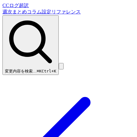
CCログ超訳
週次まとめ
コラム
設定リファレンス
変更内容を検索…
⌘
K
Ctrl+K