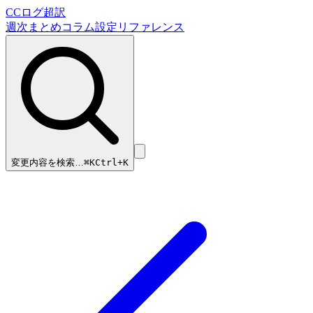
CCログ超訳
週次まとめ
コラム
設定リファレンス
変更内容を検索…
⌘
K
Ctrl+K