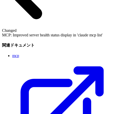
Changed
MCP: Improved server health status display in 'claude mcp list'
関連ドキュメント
mcp