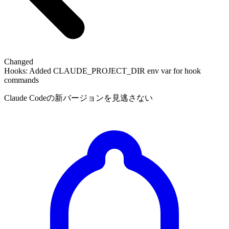
Changed
Hooks: Added CLAUDE_PROJECT_DIR env var for hook
commands
Claude Codeの新バージョンを見逃さない