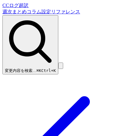
CCログ超訳
週次まとめ
コラム
設定リファレンス
変更内容を検索…
⌘
K
Ctrl+K