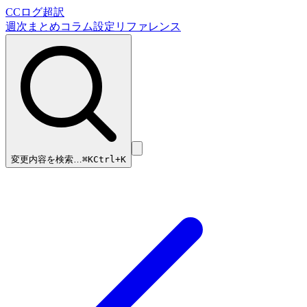
CCログ超訳
週次まとめ
コラム
設定リファレンス
変更内容を検索…
⌘
K
Ctrl+K