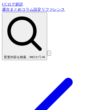
CCログ超訳
週次まとめ
コラム
設定リファレンス
変更内容を検索…
⌘
K
Ctrl+K