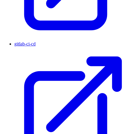
gitlab-ci-cd