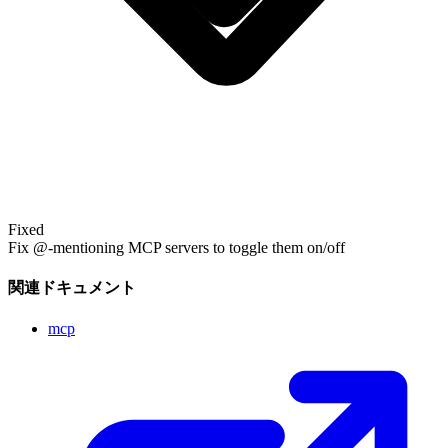
Fixed
Fix @-mentioning MCP servers to toggle them on/off
関連ドキュメント
mcp