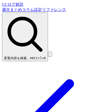
CCログ超訳
週次まとめ
コラム
設定リファレンス
変更内容を検索…
⌘
K
Ctrl+K