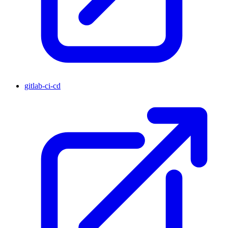
gitlab-ci-cd