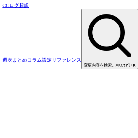
CCログ超訳
週次まとめ
コラム
設定リファレンス
変更内容を検索…
⌘
K
Ctrl+K