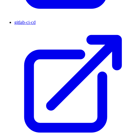
gitlab-ci-cd