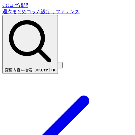
CCログ超訳
週次まとめ
コラム
設定リファレンス
変更内容を検索…
⌘
K
Ctrl+K