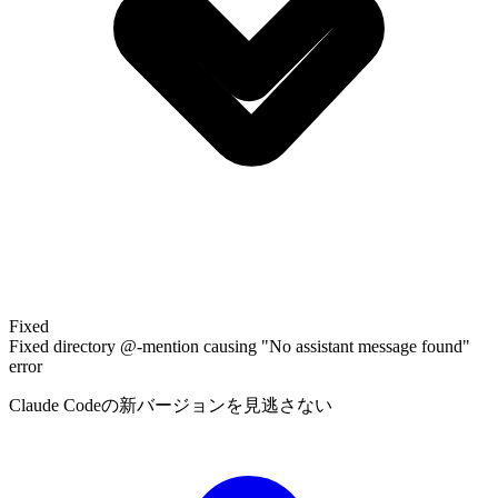
Fixed
Fixed directory @-mention causing "No assistant message found"
error
Claude Codeの新バージョンを見逃さない