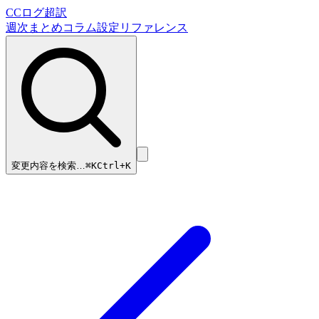
CCログ超訳
週次まとめ
コラム
設定リファレンス
変更内容を検索…
⌘
K
Ctrl+K