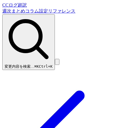
CCログ超訳
週次まとめ
コラム
設定リファレンス
変更内容を検索…
⌘
K
Ctrl+K