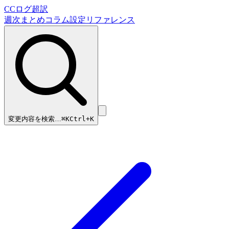
CCログ超訳
週次まとめ
コラム
設定リファレンス
変更内容を検索…
⌘
K
Ctrl+K