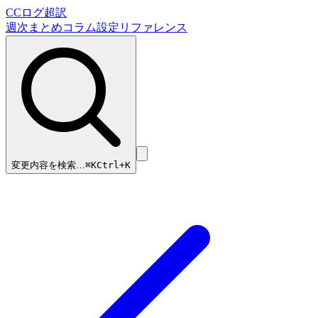
CCログ超訳
週次まとめ
コラム
設定リファレンス
変更内容を検索…
⌘
K
Ctrl+K