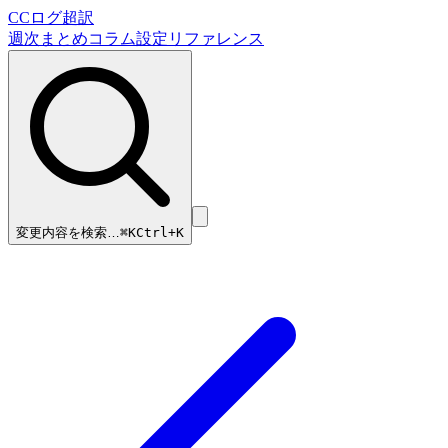
CCログ超訳
週次まとめ
コラム
設定リファレンス
変更内容を検索…
⌘
K
Ctrl+K