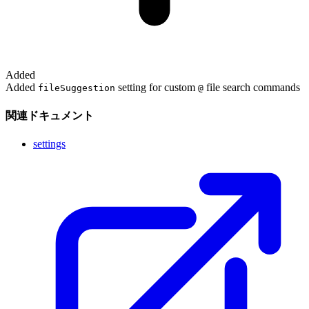
Added
Added
setting for custom
file search commands
fileSuggestion
@
関連ドキュメント
settings