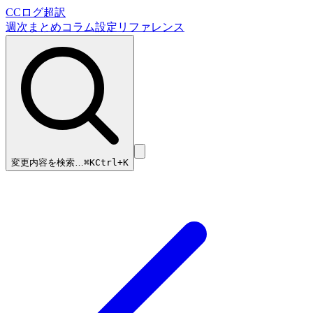
CCログ超訳
週次まとめ
コラム
設定リファレンス
変更内容を検索…
⌘
K
Ctrl+K