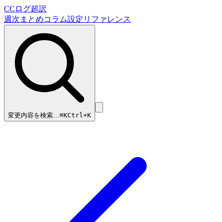
CCログ超訳
週次まとめ
コラム
設定リファレンス
変更内容を検索…
⌘
K
Ctrl+K