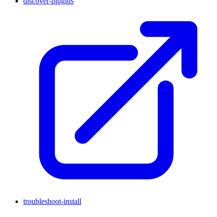
discover-plugins
troubleshoot-install