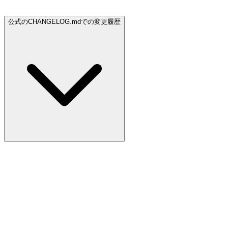
公式のCHANGELOG.mdでの変更履歴
2026年7月15日 3時6分
+1件追加
-1件削除
+ - Added deprecation notification for npm installations - run
`claude install` or see https://code.claude.com/docs/en/setup