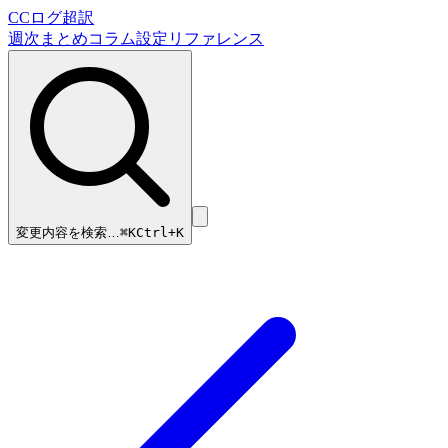
CCログ超訳
週次まとめ
コラム
設定リファレンス
変更内容を検索…
⌘
K
Ctrl+K