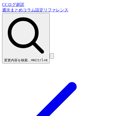
CCログ超訳
週次まとめ
コラム
設定リファレンス
変更内容を検索…
⌘
K
Ctrl+K