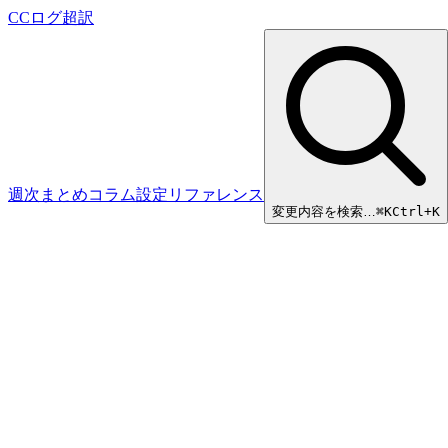
CCログ超訳
週次まとめ
コラム
設定リファレンス
変更内容を検索…
⌘
K
Ctrl+K